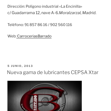
Dirección: Polígono industrial «La Encinilla»
c/ Guadarrama 12, nave A-6.
Moralzarzal, Madrid.
Teléfono: 91 857 86 16 / 902 560 116
Web:
CarroceriasBarrado
PUBLICADO
5 JUNIO, 2013
EL
Nueva gama de lubricantes CEPSA Xtar