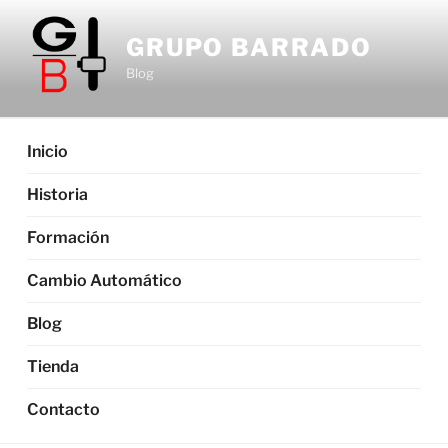
Saltar
al
GRUPO BARRADO
contenido
Blog
Inicio
Historia
Formación
Cambio Automático
Blog
Tienda
Contacto