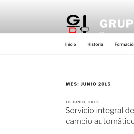
Saltar
al
contenido
GRUP
Blog
Inicio
Historia
Formació
MES:
JUNIO 2015
PUBLICADO
18 JUNIO, 2015
EL
Servicio integral d
cambio automátic