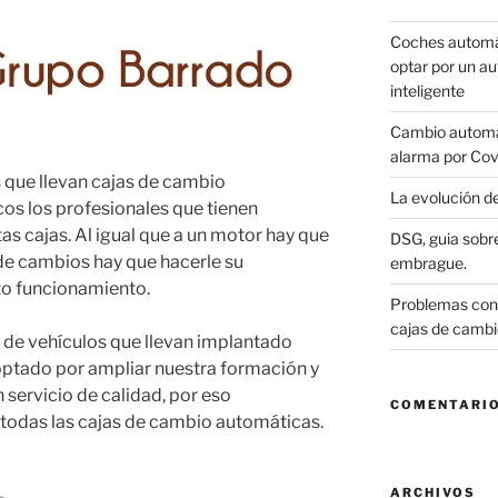
Coches automát
optar por un a
inteligente
Cambio automát
alarma por Cov
 que llevan cajas de cambio
La evolución d
os los profesionales que tienen
as cajas. Al igual que a un motor hay que
DSG, guia sobre
 de cambios hay que hacerle su
embrague.
to funcionamiento.
Problemas con 
cajas de cambi
 de vehículos que llevan implantado
tado por ampliar nuestra formación y
 servicio de calidad, por eso
COMENTARIO
 todas las cajas de cambio automáticas.
ARCHIVOS