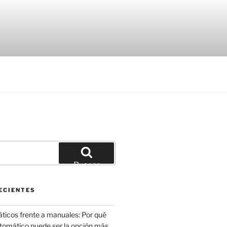
Buscar
ECIENTES
icos frente a manuales: Por qué
utomático puede ser la opción más