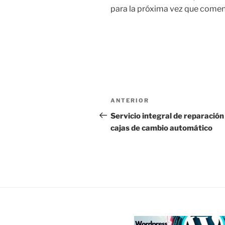
para la próxima vez que comen
Navegación
Entrada
ANTERIOR
de
anterior:
Servicio integral de reparación
cajas de cambio automático
entradas