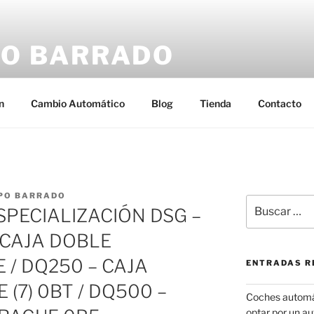
O BARRADO
n
Cambio Automático
Blog
Tienda
Contacto
PO BARRADO
Buscar
PECIALIZACIÓN DSG –
por:
 CAJA DOBLE
 / DQ250 – CAJA
ENTRADAS R
(7) 0BT / DQ500 –
Coches automát
optar por un a