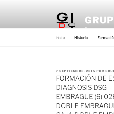
Saltar
al
contenido
GRUP
Blog
Inicio
Historia
Formació
PUBLICADO
7 SEPTIEMBRE, 2015
POR
GRU
EL
FORMACIÓN DE ES
DIAGNOSIS DSG –
EMBRAGUE (6) 02E
DOBLE EMBRAGUE 