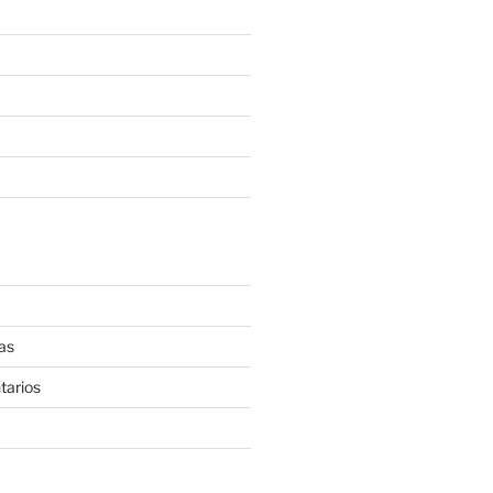
as
tarios