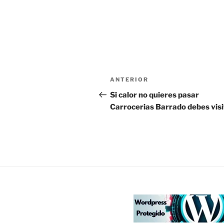
Navegación
Entrada
ANTERIOR
de
anterior:
Si calor no quieres pasar
Carrocerias Barrado debes visi
entradas