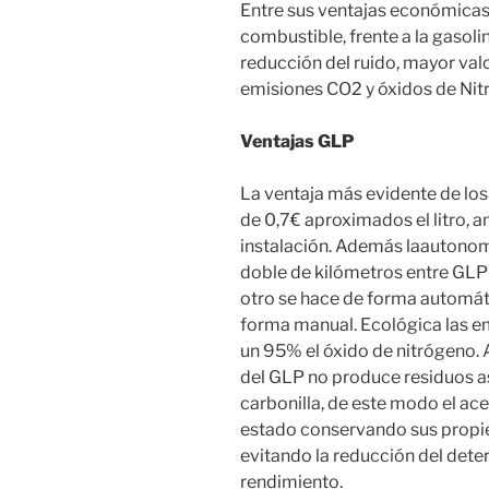
Entre sus ventajas económica
combustible, frente a la gasoli
reducción del ruido, mayor valo
emisiones CO2 y óxidos de Nit
Ventajas GLP
La ventaja más evidente de los
de 0,7€ aproximados el litro, 
instalación. Además laautonom
doble de kilómetros entre GLP 
otro se hace de forma automát
forma manual. Ecológica las e
un 95% el óxido de nitrógeno.
del GLP no produce residuos a
carbonilla, de este modo el ac
estado conservando sus propi
evitando la reducción del dete
rendimiento.