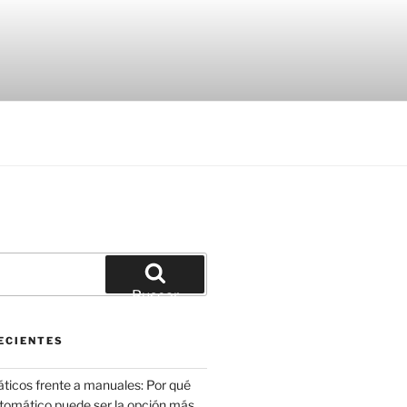
Buscar
ECIENTES
icos frente a manuales: Por qué
utomático puede ser la opción más