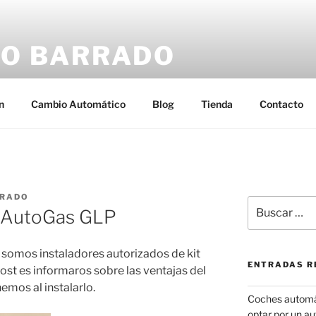
O BARRADO
n
Cambio Automático
Blog
Tienda
Contacto
RRADO
Buscar
 AutoGas GLP
por:
 somos instaladores autorizados de kit
ENTRADAS R
ost es informaros sobre las ventajas del
emos al instalarlo.
Coches automát
optar por un a