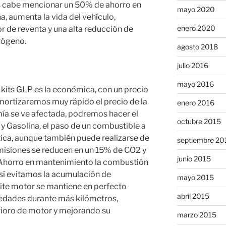
s cabe mencionar un 50% de ahorro en
mayo 2020
na, aumenta la vida del vehículo,
enero 2020
r de reventa y una alta reducción de
rógeno.
agosto 2018
julio 2016
mayo 2016
 kits GLP es la económica, con un precio
amortizaremos muy rápido el precio de la
enero 2016
ía se ve afectada, podremos hacer el
octubre 2015
y Gasolina, el paso de un combustible a
ica, aunque también puede realizarse de
septiembre 20
misiones se reducen en un 15% de CO2 y
junio 2015
 Ahorro en mantenimiento la combustión
sí evitamos la acumulación de
mayo 2015
eite motor se mantiene en perfecto
abril 2015
edades durante más kilómetros,
rioro de motor y mejorando su
marzo 2015