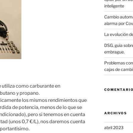
inteligente
Cambio automát
alarma por Cov
La evolución d
DSG, guia sobre
embrague.
Problemas con 
cajas de cambi
e utiliza como carburante en
COMENTARIO
butano y propano.
icamente los mismos rendimientos que
rdida de potencia, menos de lo que se
ARCHIVOS
ndicionado), pero si tenemos en cuenta
itad (unos 0,7 €/L), nos daremos cuenta
abril 2023
portantísimo.