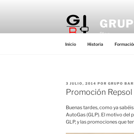
Saltar
al
contenido
GRUP
Blog
Inicio
Historia
Formació
PUBLICADO
3 JULIO, 2014
POR
GRUPO BA
EL
Promoción Repsol
Buenas tardes, como ya sabéis
AutoGas (GLP). El motivo del p
GLP, y las promociones que ten